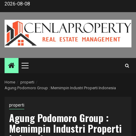
Skip
2026-08-08
to
content
Primary
Menu
Home
properti
Agung Podomoro Group : Memimpin Industri Properti Indonesia
properti
Agung Podomoro Group :
Memimpin Industri Properti