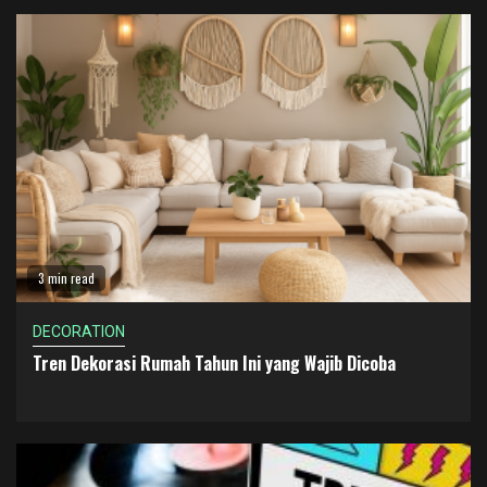
3 min read
DECORATION
Tren Dekorasi Rumah Tahun Ini yang Wajib Dicoba