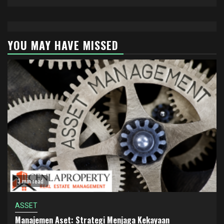
YOU MAY HAVE MISSED
3 min read
ASSET
Manajemen Aset: Strategi Menjaga Kekayaan