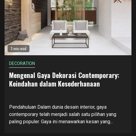
3 min read
DECORATION
Mengenal Gaya Dekorasi Contemporary:
Keindahan dalam Kesederhanaan
Pendahuluan Dalam dunia desain interior, gaya
contemporary telah menjadi salah satu pilihan yang
paling populer. Gaya ini menawarkan kesan yang...