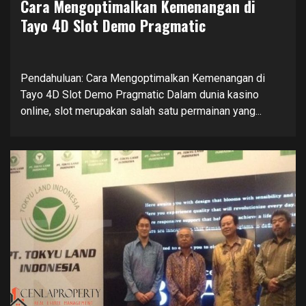
Cara Mengoptimalkan Kemenangan di
Tayo 4D Slot Demo Pragmatic
Pendahuluan: Cara Mengoptimalkan Kemenangan di
Tayo 4D Slot Demo Pragmatic Dalam dunia kasino
online, slot merupakan salah satu permainan yang...