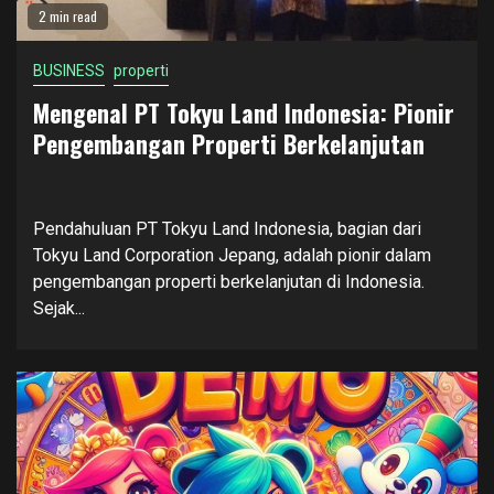
2 min read
BUSINESS
properti
Mengenal PT Tokyu Land Indonesia: Pionir
Pengembangan Properti Berkelanjutan
Pendahuluan PT Tokyu Land Indonesia, bagian dari
Tokyu Land Corporation Jepang, adalah pionir dalam
pengembangan properti berkelanjutan di Indonesia.
Sejak...