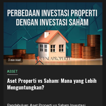
3 min read
ASSET
Aset Properti vs Saham: Mana yang Lebih
Menguntungkan?
Pendahuluan: Aset Properti vs Saham Investasi