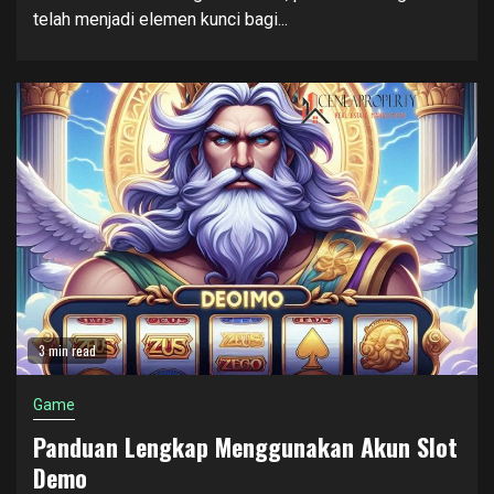
telah menjadi elemen kunci bagi...
3 min read
Game
Panduan Lengkap Menggunakan Akun Slot
Demo