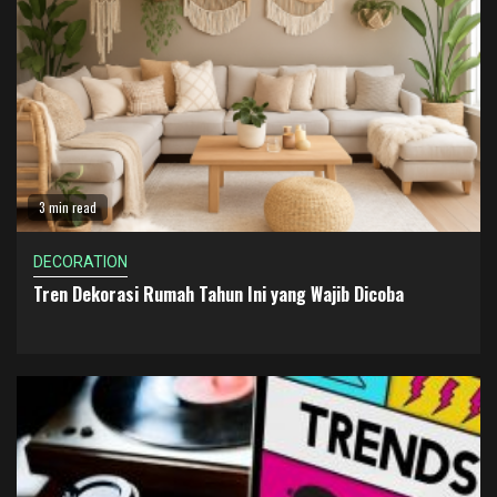
3 min read
DECORATION
Tren Dekorasi Rumah Tahun Ini yang Wajib Dicoba