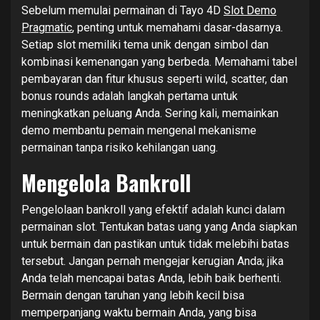
Sebelum memulai permainan di Tayo 4D
Slot Demo
Pragmatic
, penting untuk memahami dasar-dasarnya.
Setiap slot memiliki tema unik dengan simbol dan
kombinasi kemenangan yang berbeda. Memahami tabel
pembayaran dan fitur khusus seperti wild, scatter, dan
bonus rounds adalah langkah pertama untuk
meningkatkan peluang Anda. Sering kali, memainkan
demo membantu pemain mengenal mekanisme
permainan tanpa risiko kehilangan uang.
Mengelola Bankroll
Pengelolaan bankroll yang efektif adalah kunci dalam
permainan slot. Tentukan batas uang yang Anda siapkan
untuk bermain dan pastikan untuk tidak melebihi batas
tersebut. Jangan pernah mengejar kerugian Anda; jika
Anda telah mencapai batas Anda, lebih baik berhenti.
Bermain dengan taruhan yang lebih kecil bisa
memperpanjang waktu bermain Anda, yang bisa