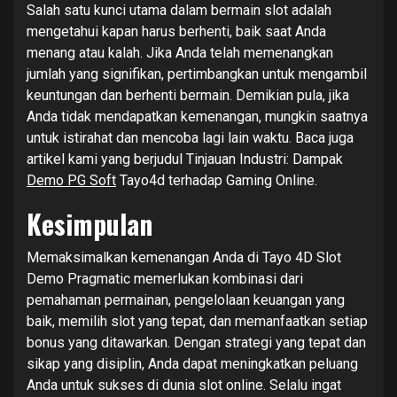
Salah satu kunci utama dalam bermain slot adalah
mengetahui kapan harus berhenti, baik saat Anda
menang atau kalah. Jika Anda telah memenangkan
jumlah yang signifikan, pertimbangkan untuk mengambil
keuntungan dan berhenti bermain. Demikian pula, jika
Anda tidak mendapatkan kemenangan, mungkin saatnya
untuk istirahat dan mencoba lagi lain waktu. Baca juga
artikel kami yang berjudul Tinjauan Industri: Dampak
Demo PG Soft
Tayo4d terhadap Gaming Online.
Kesimpulan
Memaksimalkan kemenangan Anda di Tayo 4D Slot
Demo Pragmatic memerlukan kombinasi dari
pemahaman permainan, pengelolaan keuangan yang
baik, memilih slot yang tepat, dan memanfaatkan setiap
bonus yang ditawarkan. Dengan strategi yang tepat dan
sikap yang disiplin, Anda dapat meningkatkan peluang
Anda untuk sukses di dunia slot online. Selalu ingat