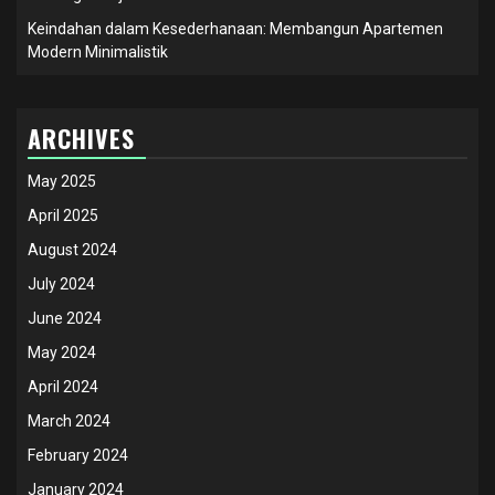
Keindahan dalam Kesederhanaan: Membangun Apartemen
Modern Minimalistik
ARCHIVES
May 2025
April 2025
August 2024
July 2024
June 2024
May 2024
April 2024
March 2024
February 2024
January 2024