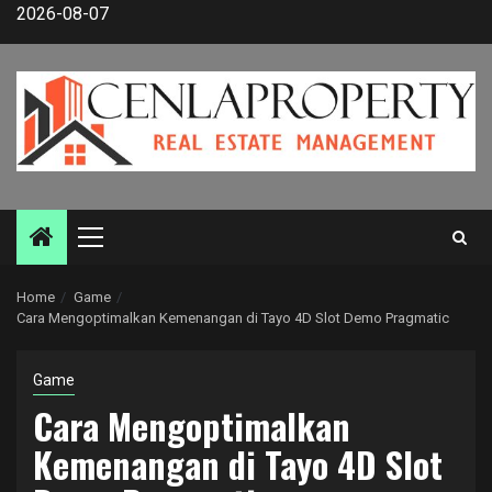
Skip
2026-08-07
to
content
Primary
Menu
Home
Game
Cara Mengoptimalkan Kemenangan di Tayo 4D Slot Demo Pragmatic
Game
Cara Mengoptimalkan
Kemenangan di Tayo 4D Slot