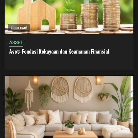
5 min read
ASSET
Aset: Fondasi Kekayaan dan Keamanan Finansial