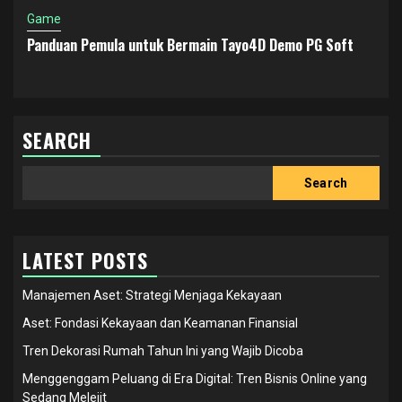
Game
Panduan Pemula untuk Bermain Tayo4D Demo PG Soft
SEARCH
Search
Search
LATEST POSTS
Manajemen Aset: Strategi Menjaga Kekayaan
Aset: Fondasi Kekayaan dan Keamanan Finansial
Tren Dekorasi Rumah Tahun Ini yang Wajib Dicoba
Menggenggam Peluang di Era Digital: Tren Bisnis Online yang
Sedang Melejit