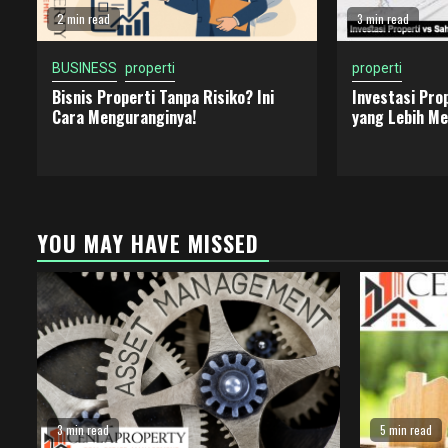
2 min read
3 min read
BUSINESS
properti
properti
Bisnis Properti Tanpa Risiko? Ini
Investasi Pro
Cara Menguranginya!
yang Lebih M
YOU MAY HAVE MISSED
3 min read
5 min read