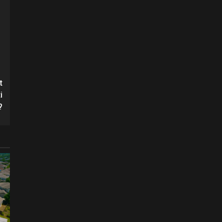
t
i
?