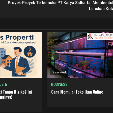
Proyek-Proyek Terkemuka PT Karya Sidharta: Membentu
Lanskap Kot
2 min read
perti
BUSINESS
i Tanpa Risiko? Ini
Cara Memulai Toko Ikan Online
nginya!