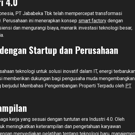
i 4.0
onesia, PT Jababeka Tbk telah mempercepat transformasi
4.0. Perusahaan ini menerapkan konsep
smart factory
dengan
isiensi dan mengurangi biaya, menarik investasi teknologi besar,
a.
 dengan Startup dan Perusahaan
haan teknologi untuk solusi inovatif dalam IT, energi terbarukan
lerasi memberikan dukungan bagi pengusaha muda mengembangkan
yang berjudul Membahas Pengembangan Properti Terpadu oleh
PT
ampilan
a kerja yang sesuai dengan tuntutan era Industri 4.0. Oleh
ntuk meningkatkan keterampilan dan pengetahuan karyawan
 Dengan menyediakan pelatihan tentang teknologi baru, manajeme