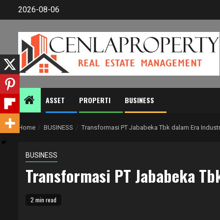
Skip
2026-08-06
to
content
ASSET
PROPERTI
BUSINESS
Home
BUSINESS
Transformasi PT Jababeka Tbk dalam Era Industri
BUSINESS
Transformasi PT Jababeka Tbk
2 min read