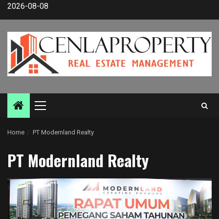
Skip
2026-08-08
to
content
Primary
Menu
Home
PT Modernland Realty
PT Modernland Realty