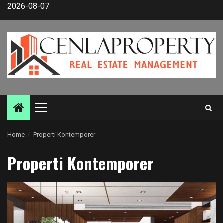
Skip
2026-08-07
to
content
Primary
Menu
Home
Properti Kontemporer
Properti Kontemporer