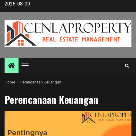
Skip
2026-08-09
to
content
Primary
Menu
Home
Perencanaan Keuangan
Perencanaan Keuangan