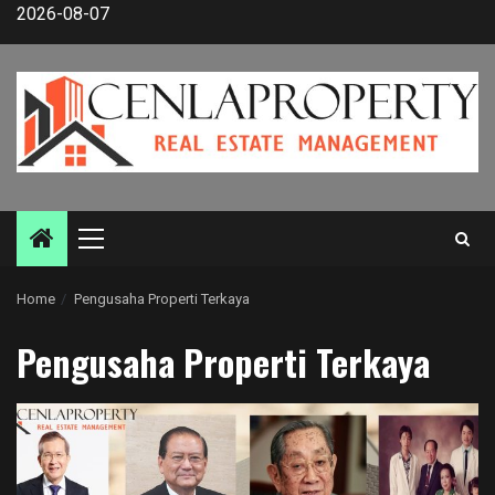
Skip
2026-08-07
to
content
Primary
Menu
Home
Pengusaha Properti Terkaya
Pengusaha Properti Terkaya