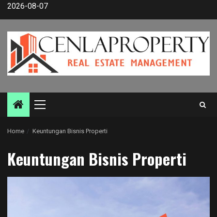
Skip
2026-08-07
to
content
Primary
Menu
Home
Keuntungan Bisnis Properti
Keuntungan Bisnis Properti