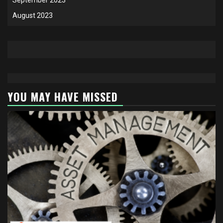
August 2023
YOU MAY HAVE MISSED