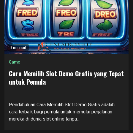
3 min read
Game
Cara Memilih Slot Demo Gratis yang Tepat
untuk Pemula
Pendahuluan Cara Memilih Slot Demo Gratis adalah
cara terbaik bagi pemula untuk memulai perjalanan
mereka di dunia slot online tanpa...