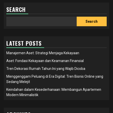
SEARCH
Search
Search
LATEST POSTS
Manajemen Aset: Strategi Menjaga Kekayaan
Aset: Fondasi Kekayaan dan Keamanan Finansial
Tren Dekorasi Rumah Tahun Ini yang Wajib Dicoba
Menggenggam Peluang di Era Digital: Tren Bisnis Online yang
Sedang Melejit
Keindahan dalam Kesederhanaan: Membangun Apartemen
Modern Minimalistik