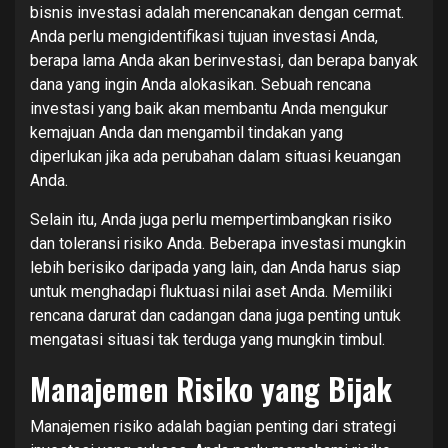
bisnis investasi adalah merencanakan dengan cermat.
Anda perlu mengidentifikasi tujuan investasi Anda,
berapa lama Anda akan berinvestasi, dan berapa banyak
dana yang ingin Anda alokasikan. Sebuah rencana
investasi yang baik akan membantu Anda mengukur
kemajuan Anda dan mengambil tindakan yang
diperlukan jika ada perubahan dalam situasi keuangan
Anda.
Selain itu, Anda juga perlu mempertimbangkan risiko
dan toleransi risiko Anda. Beberapa investasi mungkin
lebih berisiko daripada yang lain, dan Anda harus siap
untuk menghadapi fluktuasi nilai aset Anda. Memiliki
rencana darurat dan cadangan dana juga penting untuk
mengatasi situasi tak terduga yang mungkin timbul.
Manajemen Risiko yang Bijak
Manajemen risiko adalah bagian penting dari strategi