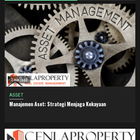
3 min read
ASSET
Manajemen Aset: Strategi Menjaga Kekayaan