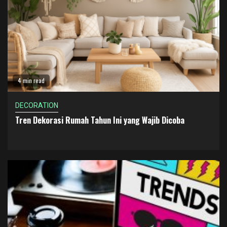
4 min read
DECORATION
Tren Dekorasi Rumah Tahun Ini yang Wajib Dicoba