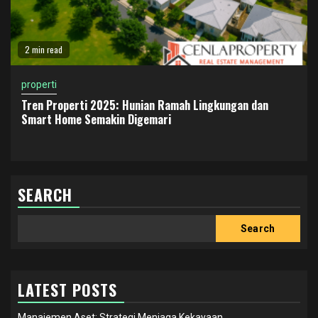
2 min read
properti
Tren Properti 2025: Hunian Ramah Lingkungan dan
Smart Home Semakin Digemari
SEARCH
Search
Search
LATEST POSTS
Manajemen Aset: Strategi Menjaga Kekayaan