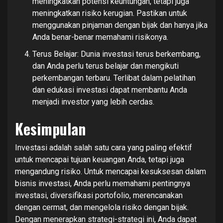
meningkatkan potensi keuntungan, tetapi juga
meningkatkan risiko kerugian. Pastikan untuk
menggunakan pinjaman dengan bijak dan hanya jika
Anda benar-benar memahami risikonya.
Terus Belajar: Dunia investasi terus berkembang,
dan Anda perlu terus belajar dan mengikuti
perkembangan terbaru. Terlibat dalam pelatihan
dan edukasi investasi dapat membantu Anda
menjadi investor yang lebih cerdas.
Kesimpulan
Investasi adalah salah satu cara yang paling efektif
untuk mencapai tujuan keuangan Anda, tetapi juga
mengandung risiko. Untuk mencapai kesuksesan dalam
bisnis investasi, Anda perlu memahami pentingnya
investasi, diversifikasi portofolio, merencanakan
dengan cermat, dan mengelola risiko dengan bijak.
Dengan menerapkan strategi-strategi ini, Anda dapat