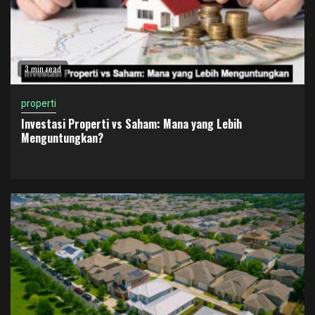
3 min read
properti
Investasi Properti vs Saham: Mana yang Lebih
Menguntungkan?