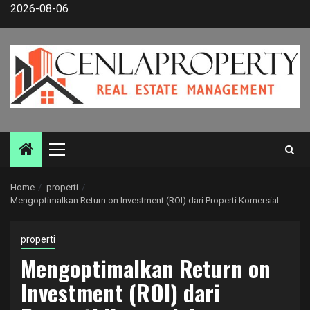
Skip
2026-08-06
to
content
Primary
Menu
Home
properti
Mengoptimalkan Return on Investment (ROI) dari Properti Komersial
properti
Mengoptimalkan Return on
Investment (ROI) dari