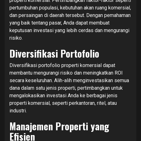
properti komersial. Pertimbangkan faktor-faktor seperti
pertumbuhan populasi, kebutuhan akan ruang komersial,
dan persaingan di daerah tersebut. Dengan pemahaman
yang baik tentang pasar, Anda dapat membuat
keputusan investasi yang lebih cerdas dan mengurangi
risiko.
Diversifikasi Portofolio
Diversifikasi portofolio properti komersial dapat
membantu mengurangi risiko dan meningkatkan ROI
secara keseluruhan. Alih-alih menginvestasikan semua
dana dalam satu jenis properti, pertimbangkan untuk
mengalokasikan investasi Anda ke berbagai jenis
properti komersial, seperti perkantoran, ritel, atau
industri.
Manajemen Properti yang
Efisien