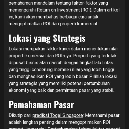
pemahaman mendalam tentang faktor-faktor yang
memengaruhi Return on Investment (ROI). Dalam artikel
ini, kami akan membahas berbagai cara untuk
mengoptimalkan ROI dari properti komersial.
Lokasi yang Strategis
Lokasi merupakan faktor kunci dalam menentukan nilai
properti komersial dan ROI-nya. Properti yang terletak
di pusat bisnis atau daerah dengan tingkat lalu lintas
yang tinggi cenderung memiliki nilai yang lebih tinggi
dan menghasilkan ROI yang lebih besar. Pilihlah lokasi
yang strategis yang memiliki potensi pertumbuhan
ekonomi yang baik dan permintaan pasar yang stabil.
Pemahaman Pasar
Dikutip dari
prediksi Togel Singapore
: Memahami pasar
adalah langkah penting dalam mengoptimalkan ROI