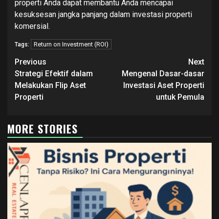
properti Anda dapat membantu Anda mencapai
kesuksesan jangka panjang dalam investasi properti
komersial.
Return on Investment (ROI)
Tags:
Continue
Previous
Next
Reading
Strategi Efektif dalam
Mengenal Dasar-dasar
Melakukan Flip Aset
Investasi Aset Properti
Properti
untuk Pemula
MORE STORIES