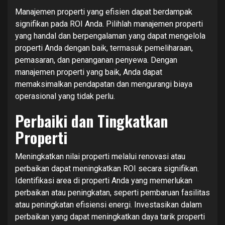
Manajemen properti yang efisien dapat berdampak
signifikan pada ROI Anda. Pilihlah manajemen properti
yang handal dan berpengalaman yang dapat mengelola
properti Anda dengan baik, termasuk pemeliharaan,
pemasaran, dan penanganan penyewa. Dengan
manajemen properti yang baik, Anda dapat
memaksimalkan pendapatan dan mengurangi biaya
operasional yang tidak perlu.
Perbaiki dan Tingkatkan
Properti
Meningkatkan nilai properti melalui renovasi atau
perbaikan dapat meningkatkan ROI secara signifikan.
Identifikasi area di properti Anda yang memerlukan
perbaikan atau peningkatan, seperti pembaruan fasilitas
atau peningkatan efisiensi energi. Investasikan dalam
perbaikan yang dapat meningkatkan daya tarik properti