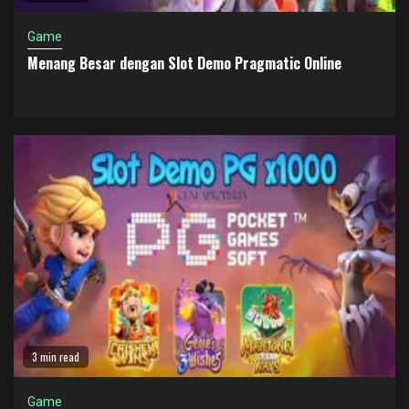
Game
Menang Besar dengan Slot Demo Pragmatic Online
3 min read
Game