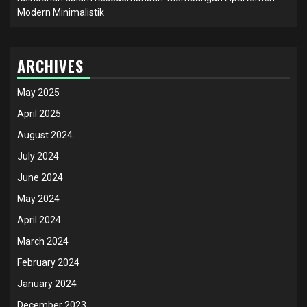
Modern Minimalistik
ARCHIVES
May 2025
April 2025
August 2024
July 2024
June 2024
May 2024
April 2024
March 2024
February 2024
January 2024
December 2023