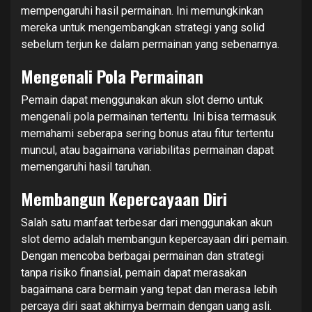
mempengaruhi hasil permainan. Ini memungkinkan
mereka untuk mengembangkan strategi yang solid
sebelum terjun ke dalam permainan yang sebenarnya.
Mengenali Pola Permainan
Pemain dapat menggunakan akun slot demo untuk
mengenali pola permainan tertentu. Ini bisa termasuk
memahami seberapa sering bonus atau fitur tertentu
muncul, atau bagaimana variabilitas permainan dapat
memengaruhi hasil taruhan.
Membangun Kepercayaan Diri
Salah satu manfaat terbesar dari menggunakan akun
slot demo adalah membangun kepercayaan diri pemain.
Dengan mencoba berbagai permainan dan strategi
tanpa risiko finansial, pemain dapat merasakan
bagaimana cara bermain yang tepat dan merasa lebih
percaya diri saat akhirnya bermain dengan uang asli.