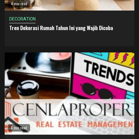
4 min read
DECORATION
Tren Dekorasi Rumah Tahun Ini yang Wajib Dicoba
6 min read