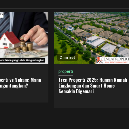
2 min read
properti
perti vs Saham: Mana
Tren Properti 2025: Hunian Ramah
enguntungkan?
Lingkungan dan Smart Home
Semakin Digemari