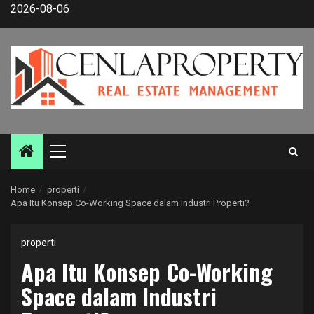
Skip
2026-08-06
to
content
Primary
Menu
Home
properti
Apa Itu Konsep Co-Working Space dalam Industri Properti?
properti
Apa Itu Konsep Co-Working
Space dalam Industri